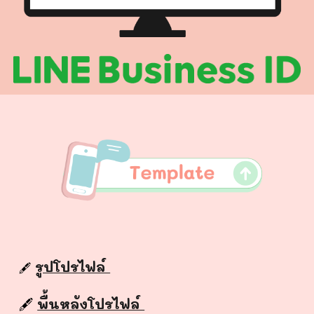
รูปโปรไฟล์
🖋️
🖋️
พื้นหลังโปรไฟล์