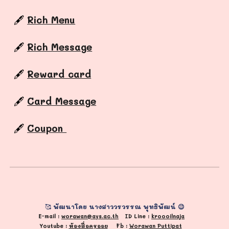
🖋️
Rich Menu
🖋️
Rich Message
🖋️
Reward card
🖋️
Card Message
🖋️
Coupon
🥰
พัฒนาโดย นางสาววรวรรณ พุทธิพัฒน์ 😉
E-mail :
worawan@ays.ac.th
ID Line :
kroooilnaja
Youtube :
ห้องสื่อครูออย
Fb
:
Worawan Puttipat